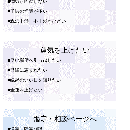
■病気が回復しない
■子供の怪我が多い
■親の干渉・不干渉がひどい
運気を上げたい
■良い場所へ引っ越したい
■良縁に恵まれたい
■縁起のいい日を知りたい
■金運を上げたい
鑑定・相談ページへ
■浄霊・除霊相談