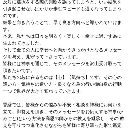
反対に選択をする際の判断を誤ってしまうと、いい結果を
引き起こせないばかりか歩むスピードも遅くなってしまう
のです。
結果と向き合うことで、早く良き方向へと導かれていけま
す。
本来、私たちは日々を明るく・楽しく・幸せに過ごす為に
生まれてきました。
そして全ての人に幸せへと向かうきっかけとなるメッセー
ジを与え、見守って下さっています。
皆様には神事を通じて、そのメッセージを沢山受け取って
頂きたいです。
私たちの芯に在るものは【心】【気持ち】です。その心の
遣い方・気持ちの遣い方・良くなる為の行い御自身の行動
一つで世界が大きく変わっていきます。
香縁では、皆様からの悩みや不安・相談を神様にお伺いを
立て、御答えを頂き、そのメッセージをお伝えする神事(か
みごと)という方法を高恩の師からの教えを継承し、その 教
えを守りつつ進化させながらも皆様に寄り添った形で鑑定